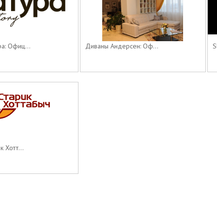
а: Офиц...
Диваны Андерсен: Оф...
S
 Хотт...