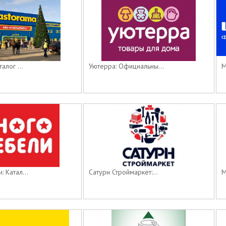
алог ...
Уютерра: Официальны...
М
 Катал...
Сатурн Строймаркет:...
М