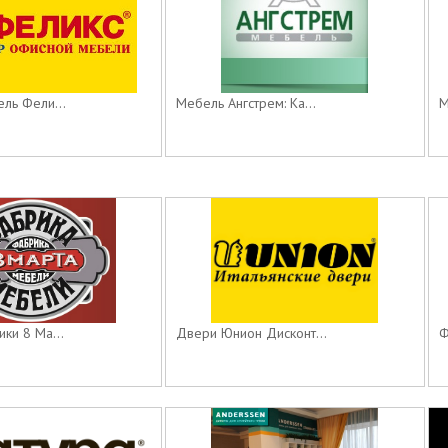
ль Фели...
Мебель Ангстрем: Ка...
М
ки 8 Ма...
Двери Юнион Дисконт...
Ф