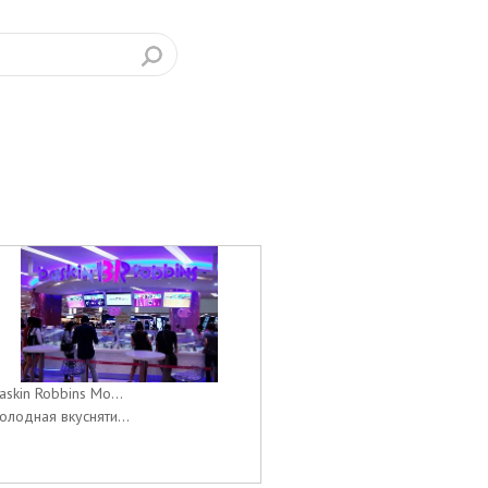
askin Robbins Мо...
олодная вкусняти...