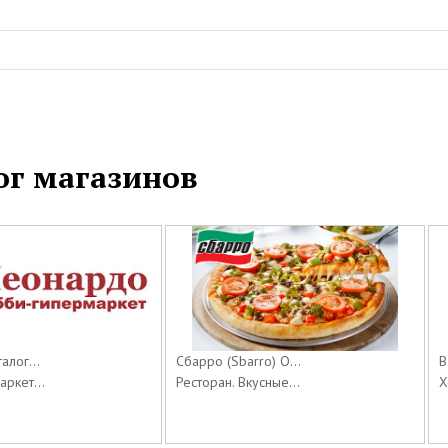
ог магазинов
алог...
Сбарро (Sbarro) О...
B
ркет...
Ресторан. Вкусные...
Х