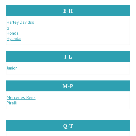
E-H
Harley Davidso
n
Honda
Hyundai
I-L
Junior
M-P
Mercedes-Benz
Pirelli
Q-T